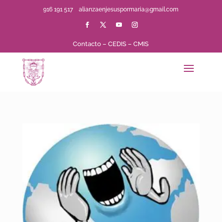
916 191 517
alianzaenjesuspormaria@gmail.com
Contacto
–
CEDIS
–
CMIS