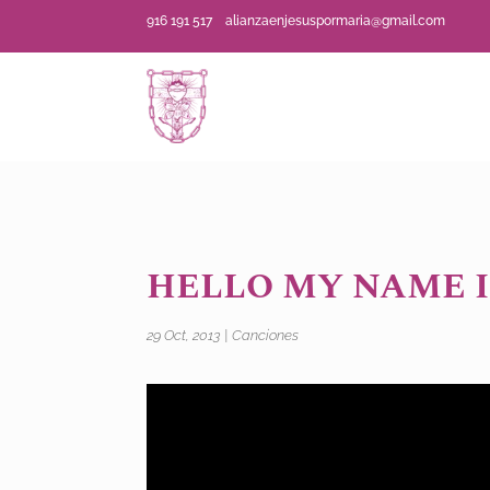
916 191 517
alianzaenjesuspormaria@gmail.com
HELLO MY NAME I
29 Oct, 2013
|
Canciones