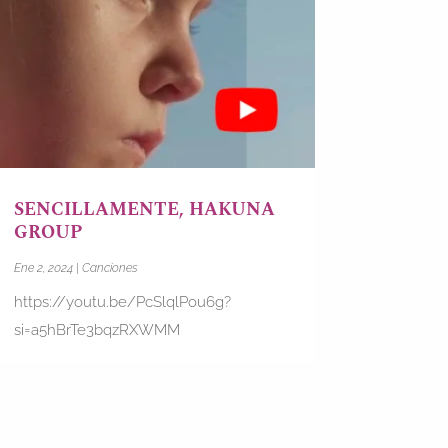
SENCILLAMENTE, HAKUNA
GROUP
Ene 2, 2024
|
Canciones
https://youtu.be/PcSlqlPou6g?
si=a5hBrTe3bqzRXWMM