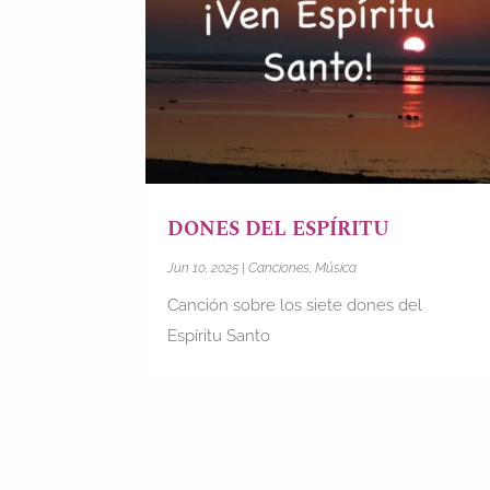
DONES DEL ESPÍRITU
Jun 10, 2025
|
Canciones
,
Música
Canción sobre los siete dones del
Espíritu Santo