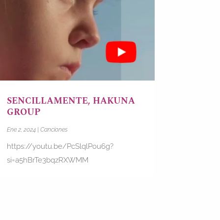
SENCILLAMENTE, HAKUNA
GROUP
Ene 2, 2024
|
Canciones
https://youtu.be/PcSlqlPou6g?
si=a5hBrTe3bqzRXWMM