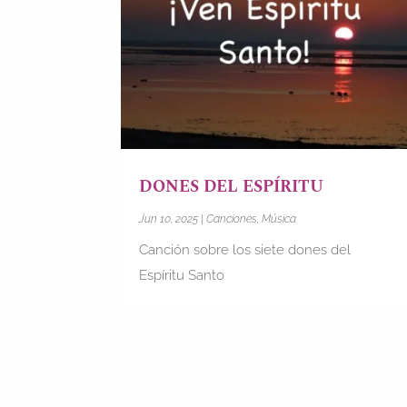
DONES DEL ESPÍRITU
Jun 10, 2025
|
Canciones
,
Música
Canción sobre los siete dones del
Espíritu Santo