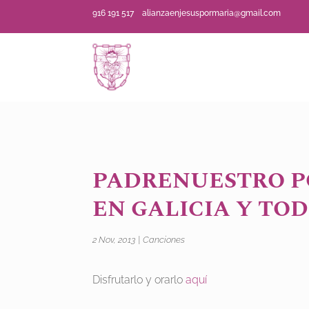
916 191 517
alianzaenjesuspormaria@gmail.com
PADRENUESTRO P
EN GALICIA Y TOD
2 Nov, 2013
|
Canciones
Disfrutarlo y orarlo
aquí