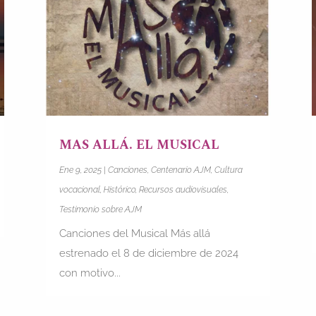
MAS ALLÁ. EL MUSICAL
Ene 9, 2025
|
Canciones
,
Centenario AJM
,
Cultura
vocacional
,
Histórico
,
Recursos audiovisuales
,
Testimonio sobre AJM
Canciones del Musical Más allá
estrenado el 8 de diciembre de 2024
con motivo...