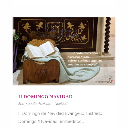
II DOMINGO NAVIDAD
Ene 3, 2026
|
Adviento - Navidad
II Domingo de Navidad Evangelio ilustrado
Domingo 2 Navidad [embeddoc...