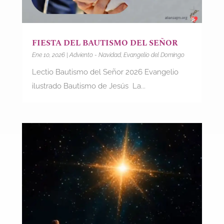
FIESTA DEL BAUTISMO DEL SEÑOR
Ene 10, 2026
|
Adviento - Navidad
,
Evangelio del Domingo
Lectio Bautismo del Señor 2026 Evangelio
ilustrado Bautismo de Jesús La...