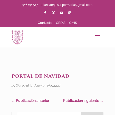
916 191 517
alianzaenjesuspormaria@gmail.com
Contacto
–
CEDIS
–
CMIS
PORTAL DE NAVIDAD
25 Dic, 2016
|
Adviento - Navidad
←
Publicación anterior
Publicación siguiente
→