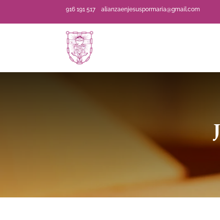
916 191 517
alianzaenjesuspormaria@gmail.com