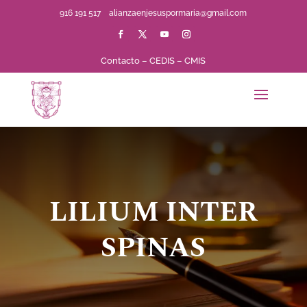
916 191 517
alianzaenjesuspormaria@gmail.com
Contacto
–
CEDIS
–
CMIS
LILIUM INTER
SPINAS