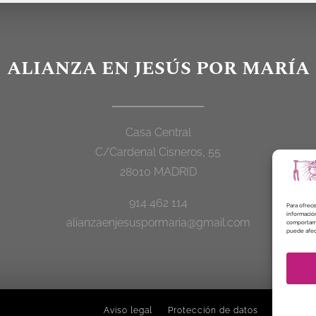
ALIANZA EN JESÚS POR MARÍA
Casa Central
C/Cardenal Cisneros, 55
28010 MADRID
914 462 114
Para ofrece
información
alianzaenjesuspormaria@gmail.com
comportamie
puede afect
Aviso legal
Protección de datos
Política 