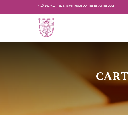
916 191 517
alianzaenjesuspormaria@gmail.com
CART