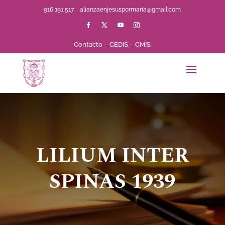
916 191 517
alianzaenjesuspormaria@gmail.com
Contacto
–
CEDIS
–
CMIS
LILIUM INTER
SPINAS 1939