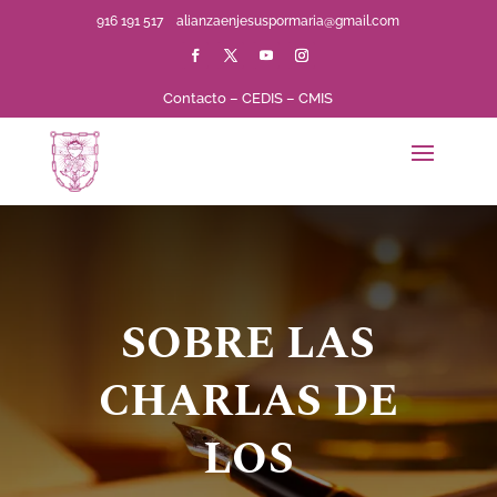
916 191 517
alianzaenjesuspormaria@gmail.com
Contacto
–
CEDIS
–
CMIS
SOBRE LAS
CHARLAS DE
LOS