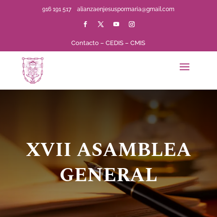
916 191 517
alianzaenjesuspormaria@gmail.com
Contacto
–
CEDIS
–
CMIS
XVII ASAMBLEA
GENERAL