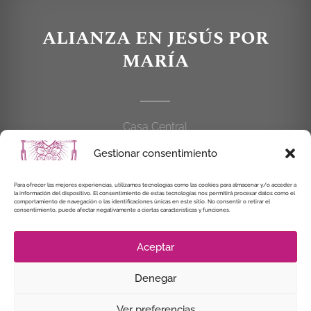
ALIANZA EN JESÚS POR
MARÍA
Casa Central
C/Cardenal Cisneros, 55
Gestionar consentimiento
28010 MADRID
Para ofrecer las mejores experiencias, utilizamos tecnologías como las cookies para almacenar y/o acceder a
914 462 114
la información del dispositivo. El consentimiento de estas tecnologías nos permitirá procesar datos como el
comportamiento de navegación o las identificaciones únicas en este sitio. No consentir o retirar el
consentimiento, puede afectar negativamente a ciertas características y funciones.
alianzaenjesuspormaria@gmail.com
Aceptar
Denegar
© Instituto Secular Alianza en Jesús por María, 2021
Ver preferencias