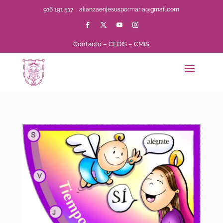
916 191 517
alianzaenjesuspormaria@gmail.com
Contacto
–
CEDIS
–
CMIS