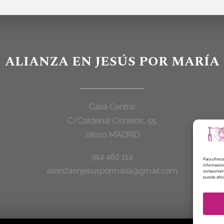
ALIANZA EN JESÚS POR MARÍA
Casa Central
C/Cardenal Cisneros, 55
28010 MADRID
914 462 114
Para ofrece
información
alianzaenjesuspormaria@gmail.com
comportamie
puede afect