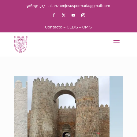
916 191 517
alianzaenjesuspormaria@gmail.com
Contacto
–
CEDIS
–
CMIS