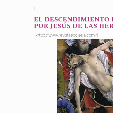
[
EL DESCENDIMIENTO 
POR JESÚS DE LAS HE
>http://www.revistaecclesia.com/]