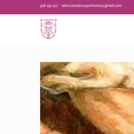
916 191 517
alianzaenjesuspormaria@gmail.com