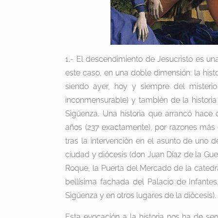
1.- El descendimiento de Jesucristo es una
este caso, en una doble dimensión: la hist
siendo ayer, hoy y siempre del mister
inconmensurable) y también de la histori
Sigüenza. Una historia que arrancó hace
años (237 exactamente), por razones más 
tras la intervención en el asunto de uno 
ciudad y diócesis (don Juan Díaz de la Guer
Roque, la Puerta del Mercado de la catedra
bellísima fachada del Palacio de Infant
Sigüenza y en otros lugares de la diócesis).
Esta evocación a la historia nos ha de ser