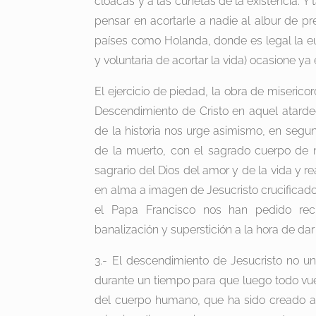
cloacas y a las cunetas de la existencia. Y 
pensar en acortarle a nadie al albur de 
países como Holanda, donde es legal la euta
y voluntaria de acortar la vida) ocasione ya 
El ejercicio de piedad, la obra de miseric
Descendimiento de Cristo en aquel atardece
de la historia nos urge asimismo, en segund
de la muerto, con el sagrado cuerpo de
sagrario del Dios del amor y de la vida y r
en alma a imagen de Jesucristo crucificado
el Papa Francisco nos han pedido recie
banalización y superstición a la hora de dar 
3.- El descendimiento de Jesucristo no un
durante un tiempo para que luego todo vuel
del cuerpo humano, que ha sido creado a