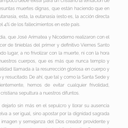
tampoco debe existir para un cristiano la tentación de
presuntas muertes dignas, que están haciendo que en
nasia, esta, la eutanasia (esto es, la acción directa
el 4% de los fallecimientos en este país.
ordia, que José Arimatea y Nicodemo realizaron con el
r de tinieblas del primer y definitivo Viernes Santo
o lugar, a no frivolizar con la muerte, ni con la hora
 nuestros cuerpos, que es más que nunca templo y
ealidad llamada a la resurrección gloriosa en cuerpo y
 y resucitado. De ahí, que tal y como la Santa Sede y
ntemente, hemos de evitar cualquier frivolidad,
cristiana sepultura a nuestros difuntos.
 dejarlo sin más en el sepulcro y llorar su ausencia
va a ser igual, sino apostar por la dignidad sagrada
 imagen y semejanza del Dios creador providente y