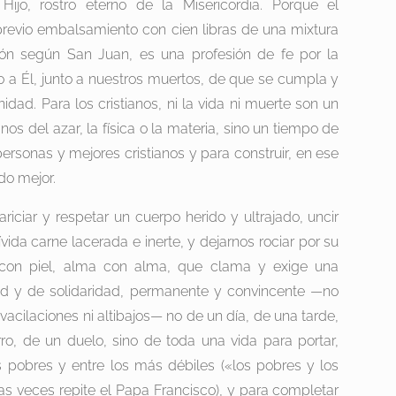
ijo, rostro eterno de la Misericordia. Porque el
previo embalsamiento con cien libras de una mixtura
ión según San Juan, es una profesión de fe por la
to a Él, junto a nuestros muertos, de que se cumpla y
dad. Para los cristianos, ni la vida ni muerte son un
s del azar, la física o la materia, sino un tiempo de
rsonas y mejores cristianos y para construir, en ese
do mejor.
riciar y respetar un cuerpo herido y ultrajado, uncir
ida carne lacerada e inerte, y dejarnos rociar por su
l con piel, alma con alma, que clama y exige una
ad y de solidaridad, permanente y convincente —no
n vacilaciones ni altibajos— no de un día, de una tarde,
ro, de un duelo, sino de toda una vida para portar,
ás pobres y entre los más débiles («los pobres y los
as veces repite el Papa Francisco), y para completar