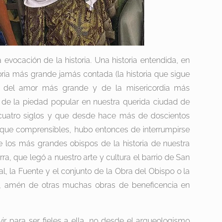
 evocación de la historia. Una historia entendida, en
oria más grande jamás contada (la historia que sigue
io del amor más grande y de la misericordia más
a de la piedad popular en nuestra querida ciudad de
 cuatro siglos y que desde hace más de doscientos
que comprensibles, hubo entonces de interrumpirse
de los más grandes obispos de la historia de nuestra
ra, que legó a nuestro arte y cultura el barrio de San
l, la Fuente y el conjunto de la Obra del Obispo o la
es, amén de otras muchas obras de beneficencia en
vir para ser fieles a ella, no desde el arqueologismo