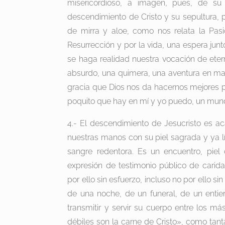
misericordioso, a imagen, pues, de su H
descendimiento de Cristo y su sepultura, 
de mirra y aloe, como nos relata la Pas
Resurrección y por la vida, una espera jun
se haga realidad nuestra vocación de eterni
absurdo, una quimera, una aventura en mano
gracia que Dios nos da hacernos mejores pe
poquito que hay en mí y yo puedo, un mun
4.- El descendimiento de Jesucristo es aca
nuestras manos con su piel sagrada y ya lív
sangre redentora. Es un encuentro, pie
expresión de testimonio público de carid
por ello sin esfuerzo, incluso no por ello si
de una noche, de un funeral, de un entier
transmitir y servir su cuerpo entre los m
débiles son la carne de Cristo», como tant