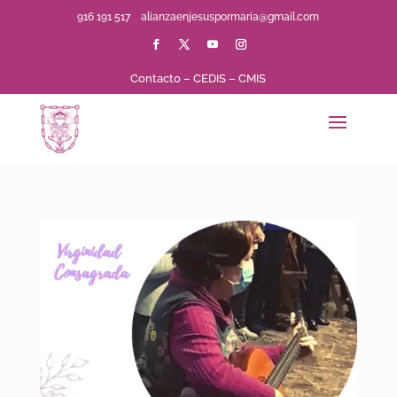
916 191 517
alianzaenjesuspormaria@gmail.com
Contacto
–
CEDIS
–
CMIS