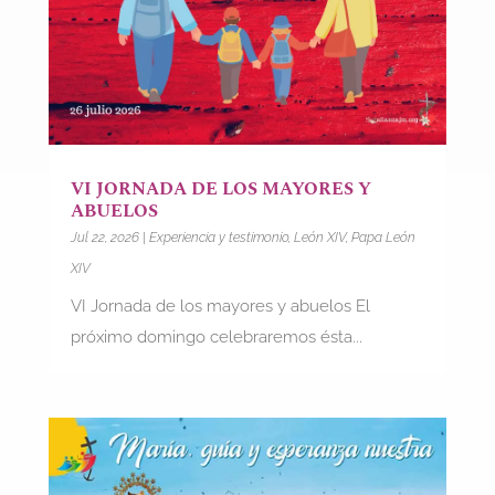
VI JORNADA DE LOS MAYORES Y
ABUELOS
Jul 22, 2026
|
Experiencia y testimonio
,
León XIV
,
Papa León
XIV
VI Jornada de los mayores y abuelos El
próximo domingo celebraremos ésta...