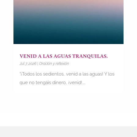
VENID A LAS AGUAS TRANQUILAS.
Jul 7, 2026
|
Oración y reflexión
“¡Todos los sedientos, venid a las aguas! Y los
que no tengáis dinero, ¡venid!...