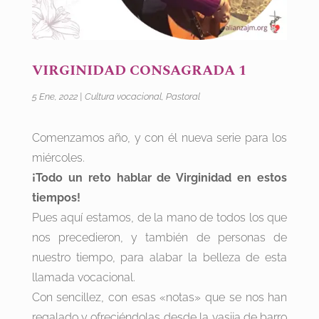
VIRGINIDAD CONSAGRADA 1
5 Ene, 2022
|
Cultura vocacional
,
Pastoral
Comenzamos año, y con él nueva serie para los
miércoles.
¡Todo un reto hablar de Virginidad en estos
tiempos!
Pues aquí estamos, de la mano de todos los que
nos precedieron, y también de personas de
nuestro tiempo, para alabar la belleza de esta
llamada vocacional.
Con sencillez, con esas «notas» que se nos han
regalado y ofreciéndolas desde la vasija de barro