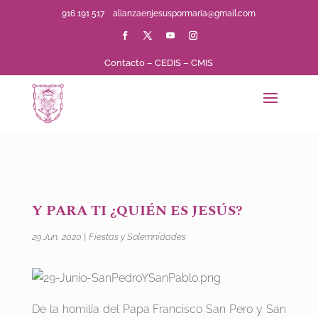
916 191 517
alianzaenjesuspormaria@gmail.com
Contacto
–
CEDIS
–
CMIS
Y PARA TI ¿QUIÉN ES JESÚS?
29 Jun, 2020
|
Fiestas y Solemnidades
De la homilía del Papa Francisco San Pero y San