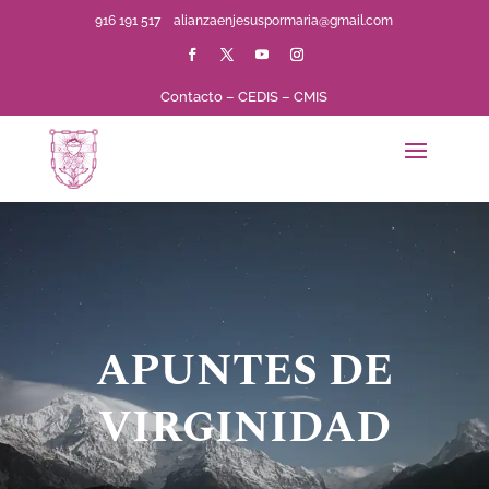
916 191 517
alianzaenjesuspormaria@gmail.com
Contacto
–
CEDIS
–
CMIS
APUNTES DE
VIRGINIDAD