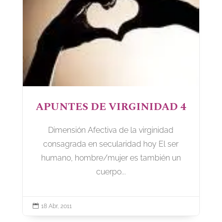
APUNTES DE VIRGINIDAD 4
Dimensión Afectiva de la virginidad
consagrada en secularidad hoy El ser
humano, hombre/mujer es también un
cuerpo...

18 Abr, 2011